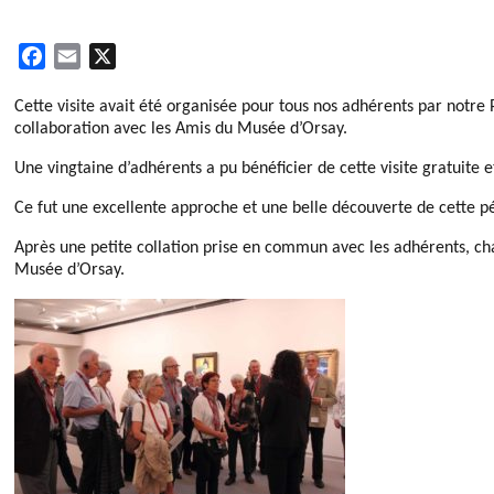
F
E
X
a
m
Cette visite avait été organisée pour tous nos adhérents par notre
c
a
collaboration avec les Amis du Musée d’Orsay.
e
i
b
l
Une vingtaine d’adhérents a pu bénéficier de cette visite gratuit
o
Ce fut une excellente approche et une belle découverte de cette pé
o
k
Après une petite collation prise en commun avec les adhérents, cha
Musée d’Orsay.